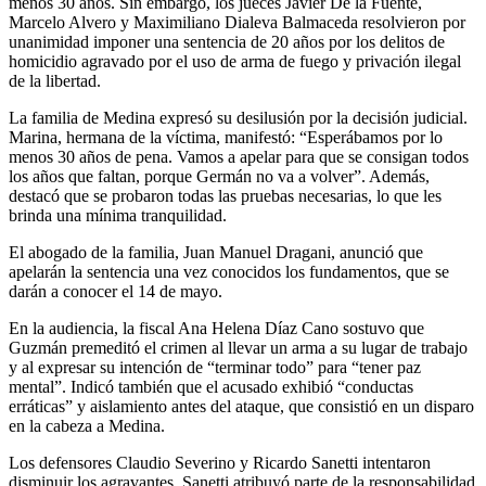
menos 30 años. Sin embargo, los jueces Javier De la Fuente,
Marcelo Alvero y Maximiliano Dialeva Balmaceda resolvieron por
unanimidad imponer una sentencia de 20 años por los delitos de
homicidio agravado por el uso de arma de fuego y privación ilegal
de la libertad.
La familia de Medina expresó su desilusión por la decisión judicial.
Marina, hermana de la víctima, manifestó: “Esperábamos por lo
menos 30 años de pena. Vamos a apelar para que se consigan todos
los años que faltan, porque Germán no va a volver”. Además,
destacó que se probaron todas las pruebas necesarias, lo que les
brinda una mínima tranquilidad.
El abogado de la familia, Juan Manuel Dragani, anunció que
apelarán la sentencia una vez conocidos los fundamentos, que se
darán a conocer el 14 de mayo.
En la audiencia, la fiscal Ana Helena Díaz Cano sostuvo que
Guzmán premeditó el crimen al llevar un arma a su lugar de trabajo
y al expresar su intención de “terminar todo” para “tener paz
mental”. Indicó también que el acusado exhibió “conductas
erráticas” y aislamiento antes del ataque, que consistió en un disparo
en la cabeza a Medina.
Los defensores Claudio Severino y Ricardo Sanetti intentaron
disminuir los agravantes. Sanetti atribuyó parte de la responsabilidad