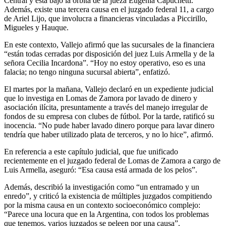
Central y está bajo la órbita de la jueza Eugenia Capuchetti.
Además, existe una tercera causa en el juzgado federal 11, a cargo
de Ariel Lijo, que involucra a financieras vinculadas a Piccirillo,
Migueles y Hauque.
En este contexto, Vallejo afirmó que las sucursales de la financiera
“están todas cerradas por disposición del juez Luis Armella y de la
señora Cecilia Incardona”. “Hoy no estoy operativo, eso es una
falacia; no tengo ninguna sucursal abierta”, enfatizó.
El martes por la mañana, Vallejo declaró en un expediente judicial
que lo investiga en Lomas de Zamora por lavado de dinero y
asociación ilícita, presuntamente a través del manejo irregular de
fondos de su empresa con clubes de fútbol. Por la tarde, ratificó su
inocencia. “No pude haber lavado dinero porque para lavar dinero
tendría que haber utilizado plata de terceros, y no lo hice”, afirmó.
En referencia a este capítulo judicial, que fue unificado
recientemente en el juzgado federal de Lomas de Zamora a cargo de
Luis Armella, aseguró: “Esa causa está armada de los pelos”.
Además, describió la investigación como “un entramado y un
enredo”, y criticó la existencia de múltiples juzgados compitiendo
por la misma causa en un contexto socioeconómico complejo:
“Parece una locura que en la Argentina, con todos los problemas
que tenemos, varios juzgados se peleen por una causa”.