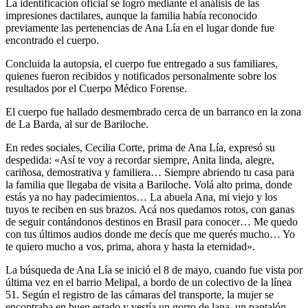
La identificación oficial se logró mediante el análisis de las
impresiones dactilares, aunque la familia había reconocido
previamente las pertenencias de Ana Lía en el lugar donde fue
encontrado el cuerpo.
Concluida la autopsia, el cuerpo fue entregado a sus familiares,
quienes fueron recibidos y notificados personalmente sobre los
resultados por el Cuerpo Médico Forense.
El cuerpo fue hallado desmembrado cerca de un barranco en la zona
de La Barda, al sur de Bariloche.
En redes sociales, Cecilia Corte, prima de Ana Lía, expresó su
despedida: «Así te voy a recordar siempre, Anita linda, alegre,
cariñosa, demostrativa y familiera… Siempre abriendo tu casa para
la familia que llegaba de visita a Bariloche. Volá alto prima, donde
estás ya no hay padecimientos… La abuela Ana, mi viejo y los
tuyos te reciben en sus brazos. Acá nos quedamos rotos, con ganas
de seguir contándonos destinos en Brasil para conocer… Me quedo
con tus últimos audios donde me decís que me querés mucho… Yo
te quiero mucho a vos, prima, ahora y hasta la eternidad».
La búsqueda de Ana Lía se inició el 8 de mayo, cuando fue vista por
última vez en el barrio Melipal, a bordo de un colectivo de la línea
51. Según el registro de las cámaras del transporte, la mujer se
encontraba en buen estado y vestía un gorro de lana, un pantalón