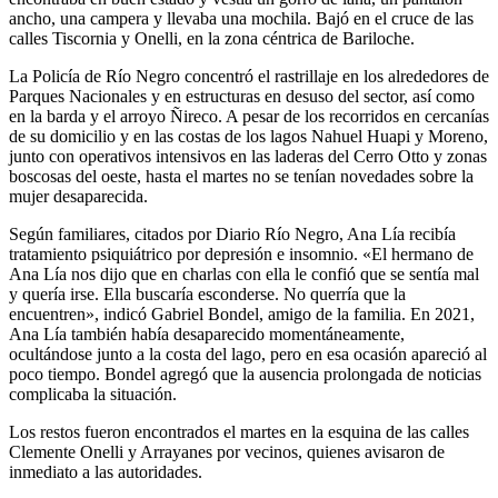
ancho, una campera y llevaba una mochila. Bajó en el cruce de las
calles Tiscornia y Onelli, en la zona céntrica de Bariloche.
La Policía de Río Negro concentró el rastrillaje en los alrededores de
Parques Nacionales y en estructuras en desuso del sector, así como
en la barda y el arroyo Ñireco. A pesar de los recorridos en cercanías
de su domicilio y en las costas de los lagos Nahuel Huapi y Moreno,
junto con operativos intensivos en las laderas del Cerro Otto y zonas
boscosas del oeste, hasta el martes no se tenían novedades sobre la
mujer desaparecida.
Según familiares, citados por Diario Río Negro, Ana Lía recibía
tratamiento psiquiátrico por depresión e insomnio. «El hermano de
Ana Lía nos dijo que en charlas con ella le confió que se sentía mal
y quería irse. Ella buscaría esconderse. No querría que la
encuentren», indicó Gabriel Bondel, amigo de la familia. En 2021,
Ana Lía también había desaparecido momentáneamente,
ocultándose junto a la costa del lago, pero en esa ocasión apareció al
poco tiempo. Bondel agregó que la ausencia prolongada de noticias
complicaba la situación.
Los restos fueron encontrados el martes en la esquina de las calles
Clemente Onelli y Arrayanes por vecinos, quienes avisaron de
inmediato a las autoridades.