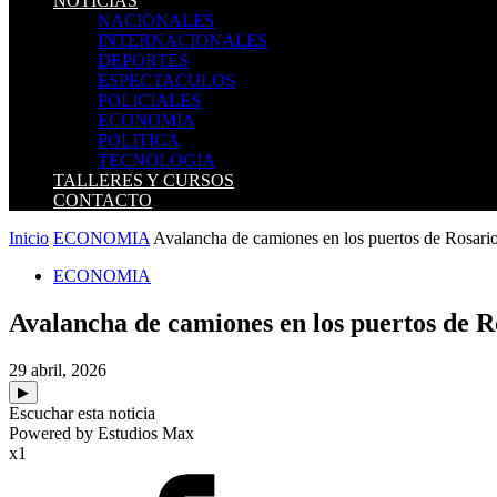
NOTICIAS
NACIONALES
INTERNACIONALES
DEPORTES
ESPECTACULOS
POLICIALES
ECONOMIA
POLITICA
TECNOLOGIA
TALLERES Y CURSOS
CONTACTO
Inicio
ECONOMIA
Avalancha de camiones en los puertos de Rosario 
ECONOMIA
Avalancha de camiones en los puertos de Ro
29 abril, 2026
▶
Escuchar esta noticia
Powered by Estudios Max
x1