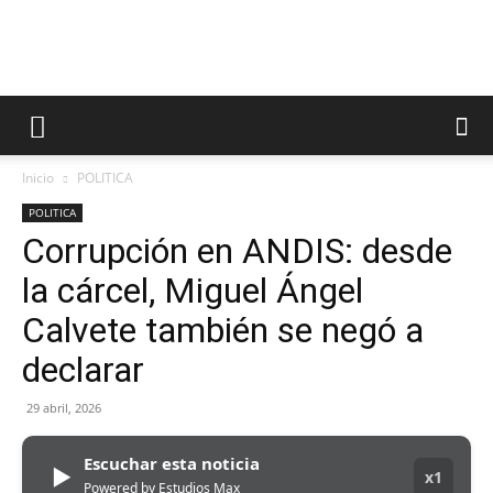
Inicio
POLITICA
POLITICA
Corrupción en ANDIS: desde
la cárcel, Miguel Ángel
Calvete también se negó a
declarar
29 abril, 2026
Escuchar esta noticia
▶
x1
Powered by Estudios Max