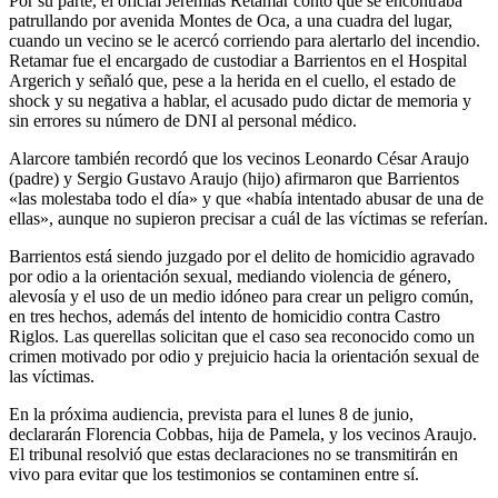
Por su parte, el oficial Jeremías Retamar contó que se encontraba
patrullando por avenida Montes de Oca, a una cuadra del lugar,
cuando un vecino se le acercó corriendo para alertarlo del incendio.
Retamar fue el encargado de custodiar a Barrientos en el Hospital
Argerich y señaló que, pese a la herida en el cuello, el estado de
shock y su negativa a hablar, el acusado pudo dictar de memoria y
sin errores su número de DNI al personal médico.
Alarcore también recordó que los vecinos Leonardo César Araujo
(padre) y Sergio Gustavo Araujo (hijo) afirmaron que Barrientos
«las molestaba todo el día» y que «había intentado abusar de una de
ellas», aunque no supieron precisar a cuál de las víctimas se referían.
Barrientos está siendo juzgado por el delito de homicidio agravado
por odio a la orientación sexual, mediando violencia de género,
alevosía y el uso de un medio idóneo para crear un peligro común,
en tres hechos, además del intento de homicidio contra Castro
Riglos. Las querellas solicitan que el caso sea reconocido como un
crimen motivado por odio y prejuicio hacia la orientación sexual de
las víctimas.
En la próxima audiencia, prevista para el lunes 8 de junio,
declararán Florencia Cobbas, hija de Pamela, y los vecinos Araujo.
El tribunal resolvió que estas declaraciones no se transmitirán en
vivo para evitar que los testimonios se contaminen entre sí.