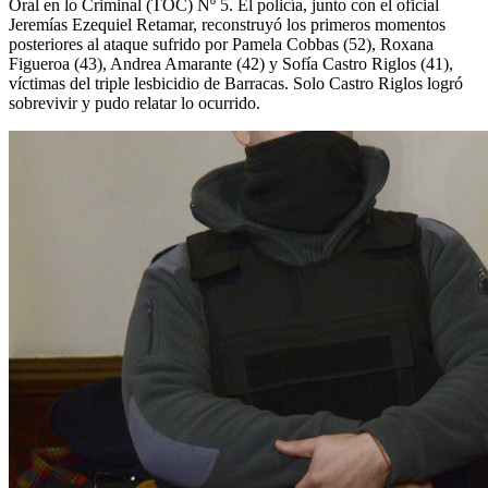
Oral en lo Criminal (TOC) Nº 5. El policía, junto con el oficial
Jeremías Ezequiel Retamar, reconstruyó los primeros momentos
posteriores al ataque sufrido por Pamela Cobbas (52), Roxana
Figueroa (43), Andrea Amarante (42) y Sofía Castro Riglos (41),
víctimas del triple lesbicidio de Barracas. Solo Castro Riglos logró
sobrevivir y pudo relatar lo ocurrido.