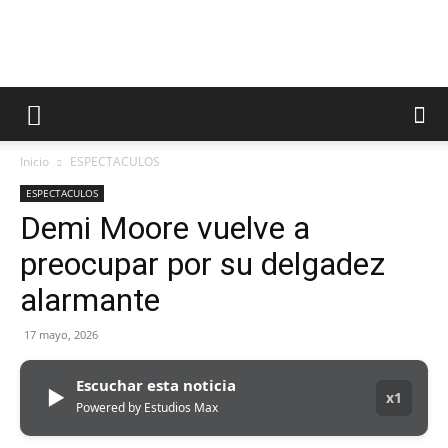
Inicio
ESPECTACULOS
ESPECTACULOS
Demi Moore vuelve a
preocupar por su delgadez
alarmante
17 mayo, 2026
Escuchar esta noticia
▶
x1
Powered by Estudios Max