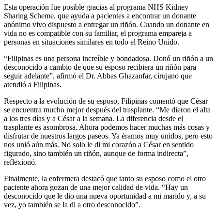
Esta operación fue posible gracias al programa NHS Kidney
Sharing Scheme, que ayuda a pacientes a encontrar un donante
anónimo vivo dispuesto a entregar un riñón. Cuando un donante en
vida no es compatible con su familiar, el programa empareja a
personas en situaciones similares en todo el Reino Unido.
“Filipinas es una persona increíble y bondadosa. Donó un riñón a un
desconocido a cambio de que su esposo recibiera un riñón para
seguir adelante”, afirmó el Dr. Abbas Ghazanfar, cirujano que
atendió a Filipinas.
Respecto a la evolución de su esposo, Filipinas comentó que César
se encuentra mucho mejor después del trasplante. “Me dieron el alta
a los tres días y a César a la semana. La diferencia desde el
trasplante es asombrosa. Ahora podemos hacer muchas más cosas y
disfrutar de nuestros largos paseos. Ya éramos muy unidos, pero esto
nos unió aún más. No solo le di mi corazón a César en sentido
figurado, sino también un riñón, aunque de forma indirecta”,
reflexionó.
Finalmente, la enfermera destacó que tanto su esposo como el otro
paciente ahora gozan de una mejor calidad de vida. “Hay un
desconocido que le dio una nueva oportunidad a mi marido y, a su
vez, yo también se la di a otro desconocido”.