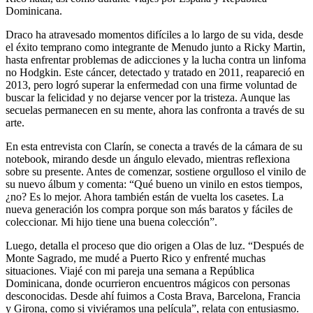
Dominicana.
Draco ha atravesado momentos difíciles a lo largo de su vida, desde
el éxito temprano como integrante de Menudo junto a Ricky Martin,
hasta enfrentar problemas de adicciones y la lucha contra un linfoma
no Hodgkin. Este cáncer, detectado y tratado en 2011, reapareció en
2013, pero logró superar la enfermedad con una firme voluntad de
buscar la felicidad y no dejarse vencer por la tristeza. Aunque las
secuelas permanecen en su mente, ahora las confronta a través de su
arte.
En esta entrevista con Clarín, se conecta a través de la cámara de su
notebook, mirando desde un ángulo elevado, mientras reflexiona
sobre su presente. Antes de comenzar, sostiene orgulloso el vinilo de
su nuevo álbum y comenta: “Qué bueno un vinilo en estos tiempos,
¿no? Es lo mejor. Ahora también están de vuelta los casetes. La
nueva generación los compra porque son más baratos y fáciles de
coleccionar. Mi hijo tiene una buena colección”.
Luego, detalla el proceso que dio origen a Olas de luz. “Después de
Monte Sagrado, me mudé a Puerto Rico y enfrenté muchas
situaciones. Viajé con mi pareja una semana a República
Dominicana, donde ocurrieron encuentros mágicos con personas
desconocidas. Desde ahí fuimos a Costa Brava, Barcelona, Francia
y Girona, como si viviéramos una película”, relata con entusiasmo.