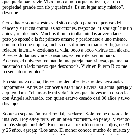
que quería para vivir. Vivo junto a un parque indígena, en una
propiedad grande con río y quebrada. Es un lugar muy místico”,
describe.
Consultado sobre si este es el sitio elegido para recuperarse del
cáncer y su lucha contra las adicciones, responde: “Estar aquí fue un
antes y un después. Muchos tiran la toalla ante las adversidades,
pero yo aposté a la fe: primero amarse y perdonarse a uno mismo,
con todo lo que implica, incluso el sufrimiento diario. Si logras esa
relación interna y gestionas tu vida, poco a poco vivirás con alegría.
A veces dudamos y nos cansamos, es parte del ser humano.
Además, el universo me mandó una pareja maravillosa, que me ha
mostrado un lado nuevo que desconocía. Vivir en Puerto Rico me
ha sentado muy bien”.
En esta nueva etapa, Draco también afrontó cambios personales
importantes. Antes de conocer a Marilinda Rivera, su actual pareja y
a quien llama “el amor de mi vida”, tuvo que atravesar su divorcio
con Ángela Alvarado, con quien estuvo casado casi 30 años y tuvo
dos hijos.
Sobre su separación matrimonial, es claro: “Solo me he divorciado
una vez. Hoy estoy feliz, en un buen momento, en pareja, viviendo
lo más simple posible”. En cuanto a la relación con sus hijos, de 31
y 25 años, agrega: “Los amo. El menor conoce mucho de música y