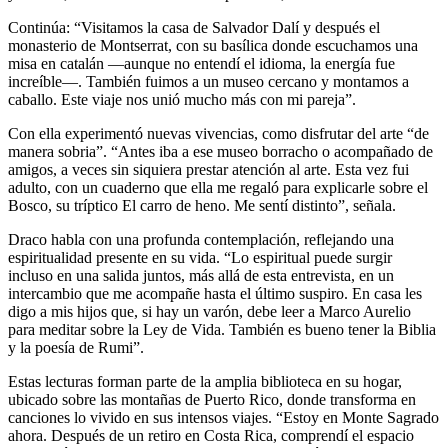
Continúa: “Visitamos la casa de Salvador Dalí y después el
monasterio de Montserrat, con su basílica donde escuchamos una
misa en catalán —aunque no entendí el idioma, la energía fue
increíble—. También fuimos a un museo cercano y montamos a
caballo. Este viaje nos unió mucho más con mi pareja”.
Con ella experimentó nuevas vivencias, como disfrutar del arte “de
manera sobria”. “Antes iba a ese museo borracho o acompañado de
amigos, a veces sin siquiera prestar atención al arte. Esta vez fui
adulto, con un cuaderno que ella me regaló para explicarle sobre el
Bosco, su tríptico El carro de heno. Me sentí distinto”, señala.
Draco habla con una profunda contemplación, reflejando una
espiritualidad presente en su vida. “Lo espiritual puede surgir
incluso en una salida juntos, más allá de esta entrevista, en un
intercambio que me acompañe hasta el último suspiro. En casa les
digo a mis hijos que, si hay un varón, debe leer a Marco Aurelio
para meditar sobre la Ley de Vida. También es bueno tener la Biblia
y la poesía de Rumi”.
Estas lecturas forman parte de la amplia biblioteca en su hogar,
ubicado sobre las montañas de Puerto Rico, donde transforma en
canciones lo vivido en sus intensos viajes. “Estoy en Monte Sagrado
ahora. Después de un retiro en Costa Rica, comprendí el espacio