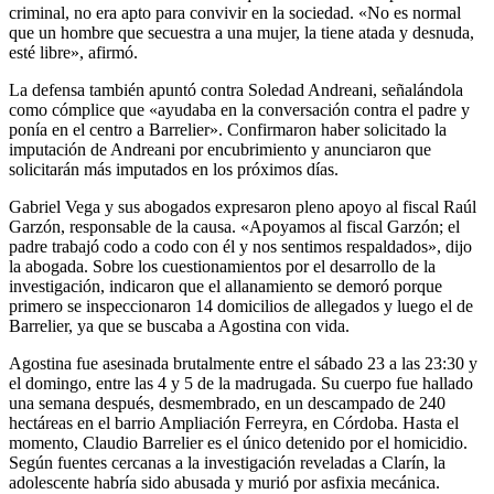
criminal, no era apto para convivir en la sociedad. «No es normal
que un hombre que secuestra a una mujer, la tiene atada y desnuda,
esté libre», afirmó.
La defensa también apuntó contra Soledad Andreani, señalándola
como cómplice que «ayudaba en la conversación contra el padre y
ponía en el centro a Barrelier». Confirmaron haber solicitado la
imputación de Andreani por encubrimiento y anunciaron que
solicitarán más imputados en los próximos días.
Gabriel Vega y sus abogados expresaron pleno apoyo al fiscal Raúl
Garzón, responsable de la causa. «Apoyamos al fiscal Garzón; el
padre trabajó codo a codo con él y nos sentimos respaldados», dijo
la abogada. Sobre los cuestionamientos por el desarrollo de la
investigación, indicaron que el allanamiento se demoró porque
primero se inspeccionaron 14 domicilios de allegados y luego el de
Barrelier, ya que se buscaba a Agostina con vida.
Agostina fue asesinada brutalmente entre el sábado 23 a las 23:30 y
el domingo, entre las 4 y 5 de la madrugada. Su cuerpo fue hallado
una semana después, desmembrado, en un descampado de 240
hectáreas en el barrio Ampliación Ferreyra, en Córdoba. Hasta el
momento, Claudio Barrelier es el único detenido por el homicidio.
Según fuentes cercanas a la investigación reveladas a Clarín, la
adolescente habría sido abusada y murió por asfixia mecánica.