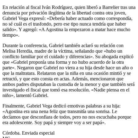
En relación al fiscal Iván Rodríguez, quien liberó a Barrelier tras una
denuncia por privación ilegítima de la libertad contra otra joven,
Gabriel Vega expresó: «Debería haber actuado como correspondía,
no sé cuál es el trasfondo, pero ese tipo nunca tendría que haber
salido». Y agregó: «A Agostina la empezaron a matar hace mucho
tiempo».
Durante la conferencia, Gabriel también aclaró su relación con
Melisa Heredia, madre de la víctima, señalando que «hubo un
conflicto familiar por el cuidado y diferencias». Su abogada explicó
que «Gabriel proponía una forma y no hubo acuerdo de la otra
parte». Negaron que Gabriel no viera a su hija desde hace un año o
que la maltratara. Relataron que la niña en una ocasión mintió y se
retractó, y que esto consta en actas. Además, mencionaron que
ambos padres disputaban la custodia de la menor y que también será
investigado el fiscal que tomó esa resolución. «Nadie piensa en el
niño», lamentó Gabriel.
Finalmente, Gabriel Vega dedicó emotivas palabras a su hija:
«Agostina era una nena feliz que transmitía una sonrisa. Le
decíamos que desconfiara de todos, pero no nos escuchaba porque
era adolescente. Soy papá y siempre voy a ser papá».
Córdoba. Enviada especial