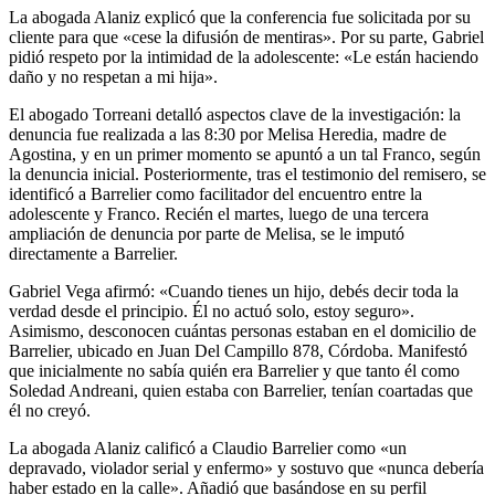
La abogada Alaniz explicó que la conferencia fue solicitada por su
cliente para que «cese la difusión de mentiras». Por su parte, Gabriel
pidió respeto por la intimidad de la adolescente: «Le están haciendo
daño y no respetan a mi hija».
El abogado Torreani detalló aspectos clave de la investigación: la
denuncia fue realizada a las 8:30 por Melisa Heredia, madre de
Agostina, y en un primer momento se apuntó a un tal Franco, según
la denuncia inicial. Posteriormente, tras el testimonio del remisero, se
identificó a Barrelier como facilitador del encuentro entre la
adolescente y Franco. Recién el martes, luego de una tercera
ampliación de denuncia por parte de Melisa, se le imputó
directamente a Barrelier.
Gabriel Vega afirmó: «Cuando tienes un hijo, debés decir toda la
verdad desde el principio. Él no actuó solo, estoy seguro».
Asimismo, desconocen cuántas personas estaban en el domicilio de
Barrelier, ubicado en Juan Del Campillo 878, Córdoba. Manifestó
que inicialmente no sabía quién era Barrelier y que tanto él como
Soledad Andreani, quien estaba con Barrelier, tenían coartadas que
él no creyó.
La abogada Alaniz calificó a Claudio Barrelier como «un
depravado, violador serial y enfermo» y sostuvo que «nunca debería
haber estado en la calle». Añadió que basándose en su perfil