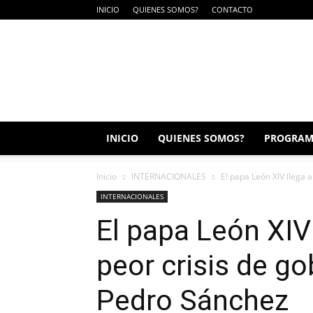
INICIO
QUIENES SOMOS?
CONTACTO
SUIN
RADIO
INICIO
QUIENES SOMOS?
PROGRAM
Inicio
INTERNACIONALES
El papa León XIV llega a
INTERNACIONALES
El papa León XIV
peor crisis de go
Pedro Sánchez