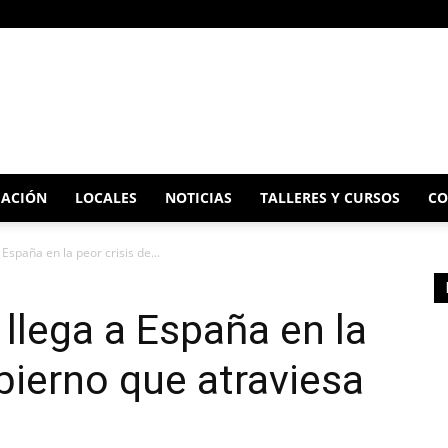
ACIÓN
LOCALES
NOTICIAS
TALLERES Y CURSOS
CO
 España en la peor crisis de...
 llega a España en la
bierno que atraviesa