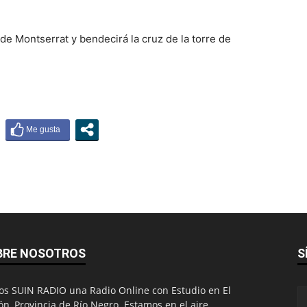
 de Montserrat y bendecirá la cruz de la torre de
BRE NOSOTROS
S
s SUIN RADIO una Radio Online con Estudio en El
ón, Provincia de Río Negro. Estamos en el aire,