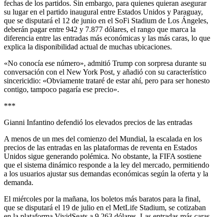
fechas de los partidos. Sin embargo, para quienes quieran asegurar
su lugar en el partido inaugural entre Estados Unidos y Paraguay,
que se disputará el 12 de junio en el SoFi Stadium de Los Ángeles,
deberán pagar entre 942 y 7.877 dólares, el rango que marca la
diferencia entre las entradas más económicas y las más caras, lo que
explica la disponibilidad actual de muchas ubicaciones.
«No conocía ese número», admitió Trump con sorpresa durante su
conversación con el New York Post, y añadió con su característico
sincericidio: «Obviamente trataré de estar ahí, pero para ser honesto
contigo, tampoco pagaría ese precio».
***
Gianni Infantino defendió los elevados precios de las entradas
A menos de un mes del comienzo del Mundial, la escalada en los
precios de las entradas en las plataformas de reventa en Estados
Unidos sigue generando polémica. No obstante, la FIFA sostiene
que el sistema dinámico responde a la ley del mercado, permitiendo
a los usuarios ajustar sus demandas económicas según la oferta y la
demanda.
El miércoles por la mañana, los boletos más baratos para la final,
que se disputará el 19 de julio en el MetLife Stadium, se cotizaban
en la plataforma VividSeats a 9.263 dólares. Las entradas más caras