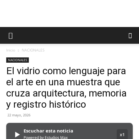
Inicio
NACIONALES
NACIONALES
El vidrio como lenguaje para
el arte en una muestra que
cruza arquitectura, memoria
y registro histórico
22 mayo, 2026
Escuchar esta noticia
▶
x1
Powered by Estudios Max