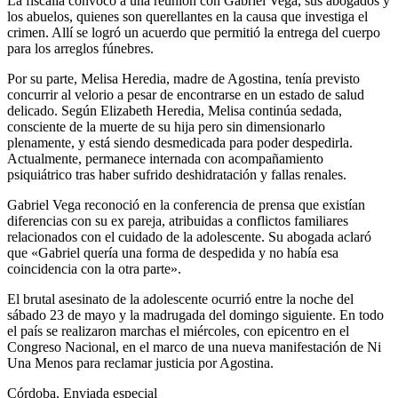
La fiscalía convocó a una reunión con Gabriel Vega, sus abogados y
los abuelos, quienes son querellantes en la causa que investiga el
crimen. Allí se logró un acuerdo que permitió la entrega del cuerpo
para los arreglos fúnebres.
Por su parte, Melisa Heredia, madre de Agostina, tenía previsto
concurrir al velorio a pesar de encontrarse en un estado de salud
delicado. Según Elizabeth Heredia, Melisa continúa sedada,
consciente de la muerte de su hija pero sin dimensionarlo
plenamente, y está siendo desmedicada para poder despedirla.
Actualmente, permanece internada con acompañamiento
psiquiátrico tras haber sufrido deshidratación y fallas renales.
Gabriel Vega reconoció en la conferencia de prensa que existían
diferencias con su ex pareja, atribuidas a conflictos familiares
relacionados con el cuidado de la adolescente. Su abogada aclaró
que «Gabriel quería una forma de despedida y no había esa
coincidencia con la otra parte».
El brutal asesinato de la adolescente ocurrió entre la noche del
sábado 23 de mayo y la madrugada del domingo siguiente. En todo
el país se realizaron marchas el miércoles, con epicentro en el
Congreso Nacional, en el marco de una nueva manifestación de Ni
Una Menos para reclamar justicia por Agostina.
Córdoba. Enviada especial