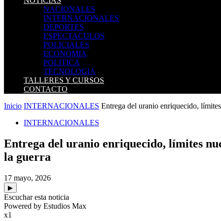
NOTICIAS
NACIONALES
INTERNACIONALES
DEPORTES
ESPECTACULOS
POLICIALES
ECONOMIA
POLITICA
TECNOLOGIA
TALLERES Y CURSOS
CONTACTO
Inicio
INTERNACIONALES
Entrega del uranio enriquecido, límite
INTERNACIONALES
Entrega del uranio enriquecido, límites n
la guerra
17 mayo, 2026
▶
Escuchar esta noticia
Powered by Estudios Max
x1