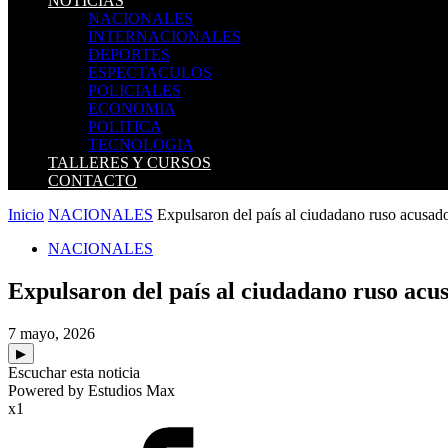
NOTICIAS
NACIONALES
INTERNACIONALES
DEPORTES
ESPECTACULOS
POLICIALES
ECONOMIA
POLITICA
TECNOLOGIA
TALLERES Y CURSOS
CONTACTO
Inicio
NACIONALES
Expulsaron del país al ciudadano ruso acusado
NACIONALES
Expulsaron del país al ciudadano ruso acus
7 mayo, 2026
▶
Escuchar esta noticia
Powered by Estudios Max
x1