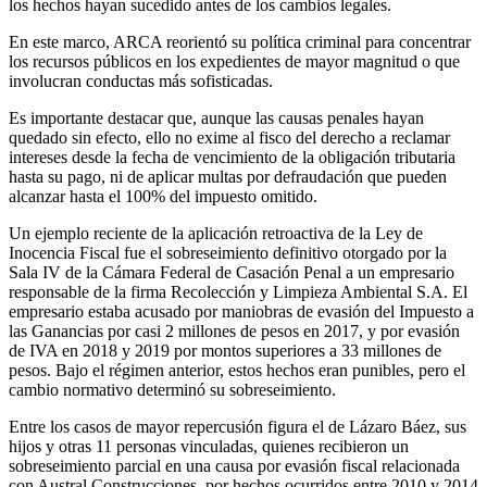
los hechos hayan sucedido antes de los cambios legales.
En este marco, ARCA reorientó su política criminal para concentrar
los recursos públicos en los expedientes de mayor magnitud o que
involucran conductas más sofisticadas.
Es importante destacar que, aunque las causas penales hayan
quedado sin efecto, ello no exime al fisco del derecho a reclamar
intereses desde la fecha de vencimiento de la obligación tributaria
hasta su pago, ni de aplicar multas por defraudación que pueden
alcanzar hasta el 100% del impuesto omitido.
Un ejemplo reciente de la aplicación retroactiva de la Ley de
Inocencia Fiscal fue el sobreseimiento definitivo otorgado por la
Sala IV de la Cámara Federal de Casación Penal a un empresario
responsable de la firma Recolección y Limpieza Ambiental S.A. El
empresario estaba acusado por maniobras de evasión del Impuesto a
las Ganancias por casi 2 millones de pesos en 2017, y por evasión
de IVA en 2018 y 2019 por montos superiores a 33 millones de
pesos. Bajo el régimen anterior, estos hechos eran punibles, pero el
cambio normativo determinó su sobreseimiento.
Entre los casos de mayor repercusión figura el de Lázaro Báez, sus
hijos y otras 11 personas vinculadas, quienes recibieron un
sobreseimiento parcial en una causa por evasión fiscal relacionada
con Austral Construcciones, por hechos ocurridos entre 2010 y 2014