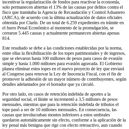
incentivar la regularización de fondos para reactivar la economía,
solo permanecen abiertas el 13% de las causas por delitos contra el
fisco que tramitaba la Agencia de Recaudación y Control Aduanero
(ARCA), de acuerdo con la última actualización de datos oficiales
obtenida por Clarín. De un total de 6.259 expedientes en trámite en
el fuero Penal Económico al momento de la promulgación, se
cerraron 5.445 causas y actualmente permanecen abiertas apenas
814.
Este resultado se debe a las condiciones establecidas por la norma,
entre ellas la flexibilización de los topes patrimoniales y de ingresos,
que se elevaron hasta 100 millones de pesos para casos de evasión
simple y hasta 1.000 millones para evasión agravada. El Gobierno
planea eliminar estos topes en el nuevo proyecto de ley que enviará
al Congreso para renovar la Ley de Inocencia Fiscal, con el fin de
promover la adhesión de un mayor número de contribuyentes, según
detalles adelantados por el borrador que ya circuló.
Por otro lado, en casos de retención indebida de aportes a la
seguridad social, el límite se incrementó a 3,5 millones de pesos
mensuales, mientras que para la retención indebida de tributos el
tope pasó a ser de 10 millones mensuales. En consecuencia, las
causas que involucraban montos inferiores a estos umbrales
quedaron automáticamente sin efecto, conforme a la aplicación de la
ley penal más benigna que rige con efecto retroactivo, aun cuando