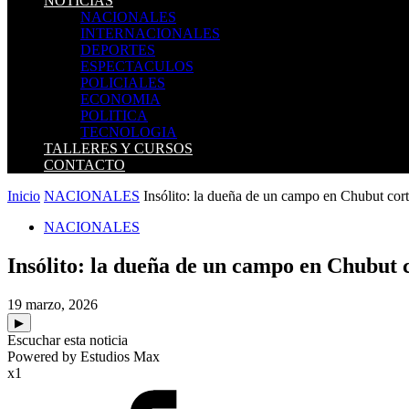
NOTICIAS
NACIONALES
INTERNACIONALES
DEPORTES
ESPECTACULOS
POLICIALES
ECONOMIA
POLITICA
TECNOLOGIA
TALLERES Y CURSOS
CONTACTO
Inicio
NACIONALES
Insólito: la dueña de un campo en Chubut cortó
NACIONALES
Insólito: la dueña de un campo en Chubut 
19 marzo, 2026
▶
Escuchar esta noticia
Powered by Estudios Max
x1