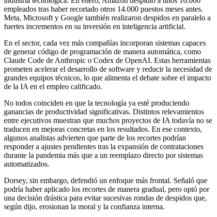
industria tecnológica. En enero, Amazon despidió a unos 16.000
empleados tras haber recortado otros 14.000 puestos meses antes.
Meta, Microsoft y Google también realizaron despidos en paralelo a
fuertes incrementos en su inversión en inteligencia artificial.
En el sector, cada vez más compañías incorporan sistemas capaces
de generar código de programación de manera automática, como
Claude Code de Anthropic o Codex de OpenAI. Estas herramientas
prometen acelerar el desarrollo de software y reducir la necesidad de
grandes equipos técnicos, lo que alimenta el debate sobre el impacto
de la IA en el empleo calificado.
No todos coinciden en que la tecnología ya esté produciendo
ganancias de productividad significativas. Distintos relevamientos
entre ejecutivos muestran que muchos proyectos de IA todavía no se
traducen en mejoras concretas en los resultados. En ese contexto,
algunos analistas advierten que parte de los recortes podrían
responder a ajustes pendientes tras la expansión de contrataciones
durante la pandemia más que a un reemplazo directo por sistemas
automatizados.
Dorsey, sin embargo, defendió un enfoque más frontal. Señaló que
podría haber aplicado los recortes de manera gradual, pero optó por
una decisión drástica para evitar sucesivas rondas de despidos que,
según dijo, erosionan la moral y la confianza interna.