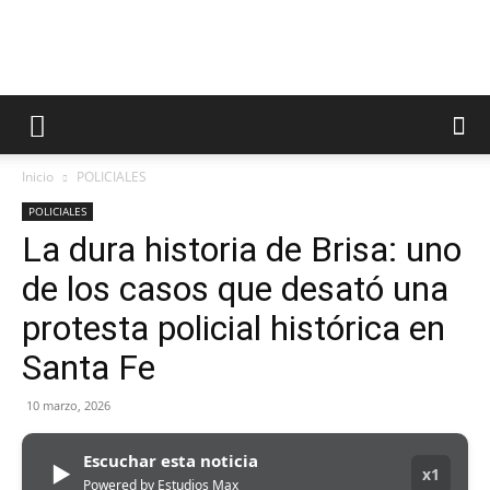
Inicio
POLICIALES
POLICIALES
La dura historia de Brisa: uno
de los casos que desató una
protesta policial histórica en
Santa Fe
10 marzo, 2026
Escuchar esta noticia
▶
x1
Powered by Estudios Max