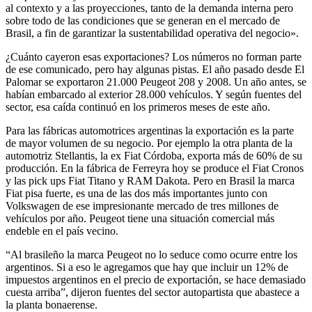
al contexto y a las proyecciones, tanto de la demanda interna pero
sobre todo de las condiciones que se generan en el mercado de
Brasil, a fin de garantizar la sustentabilidad operativa del negocio».
¿Cuánto cayeron esas exportaciones? Los números no forman parte
de ese comunicado, pero hay algunas pistas. El año pasado desde El
Palomar se exportaron 21.000 Peugeot 208 y 2008. Un año antes, se
habían embarcado al exterior 28.000 vehículos. Y según fuentes del
sector, esa caída continuó en los primeros meses de este año.
Para las fábricas automotrices argentinas la exportación es la parte
de mayor volumen de su negocio. Por ejemplo la otra planta de la
automotriz Stellantis, la ex Fiat Córdoba, exporta más de 60% de su
producción. En la fábrica de Ferreyra hoy se produce el Fiat Cronos
y las pick ups Fiat Titano y RAM Dakota. Pero en Brasil la marca
Fiat pisa fuerte, es una de las dos más importantes junto con
Volkswagen de ese impresionante mercado de tres millones de
vehículos por año. Peugeot tiene una situación comercial más
endeble en el país vecino.
“Al brasileño la marca Peugeot no lo seduce como ocurre entre los
argentinos. Si a eso le agregamos que hay que incluir un 12% de
impuestos argentinos en el precio de exportación, se hace demasiado
cuesta arriba”, dijeron fuentes del sector autopartista que abastece a
la planta bonaerense.