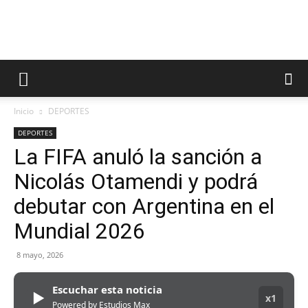
Inicio
DEPORTES
DEPORTES
La FIFA anuló la sanción a
Nicolás Otamendi y podrá
debutar con Argentina en el
Mundial 2026
8 mayo, 2026
Escuchar esta noticia
▶
x1
Powered by Estudios Max