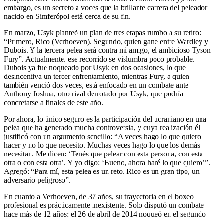
embargo, es un secreto a voces que la brillante carrera del peleador
nacido en Simferópol está cerca de su fin.
En marzo, Usyk planteó un plan de tres etapas rumbo a su retiro:
“Primero, Rico (Verhoeven). Segundo, quien gane entre Wardley y
Dubois. Y la tercera pelea será contra mi amigo, el ambicioso Tyson
Fury”. Actualmente, ese recorrido se vislumbra poco probable.
Dubois ya fue noqueado por Usyk en dos ocasiones, lo que
desincentiva un tercer enfrentamiento, mientras Fury, a quien
también venció dos veces, está enfocado en un combate ante
Anthony Joshua, otro rival derrotado por Usyk, que podría
concretarse a finales de este año.
Por ahora, lo único seguro es la participación del ucraniano en una
pelea que ha generado mucha controversia, y cuya realización él
justificó con un argumento sencillo: “A veces hago lo que quiero
hacer y no lo que necesito. Muchas veces hago lo que los demás
necesitan. Me dicen: ‘Tenés que pelear con esta persona, con esta
otra o con esta otra’. Y yo digo: ‘Bueno, ahora haré lo que quiero’”.
Agregó: “Para mí, esta pelea es un reto. Rico es un gran tipo, un
adversario peligroso”.
En cuanto a Verhoeven, de 37 años, su trayectoria en el boxeo
profesional es prácticamente inexistente. Solo disputó un combate
hace más de 12 años: el 26 de abril de 2014 noqueó en el segundo