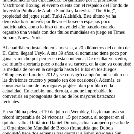
Matchroom Boxing, el evento cuenta con el respaldo del Fondo de
Inversión Pública de Arabia Saudita y la revista “The Ring”,
propiedad del jeque saudí Turki Alalshikh. Este último ya ha
demostrado su interés por llevar el boxeo a espacios poco
tradicionales, como lo hizo en mayo del año pasado cuando
organizó una velada con dos títulos mundiales en juego en Times
Square, Nueva York.
Al cuadrilátero instalado en la meseta, a 20 kilómetros del centro de
El Cairo, llegará Usyk. A sus 39 años, el ucraniano tiene poco por
ganar y mucho por perder en esta contienda. De resultar vencedor,
ese triunfo aportaría poco o nada a su carrera, en la que ya conquistó
la medalla de oro en la categoría hasta 91 kilos en los Juegos
Olímpicos de Londres 2012 y se consagró campeón indiscutido en
las divisiones crucero y pesado (en dos ocasiones). Además, es
considerado uno de los mejores púgiles libra por libra en la
actualidad. En cambio, una derrota, aunque improbable, lo
convertiría en protagonista de uno de los mayores batacazos
recientes.
En su última pelea, el 19 de julio en Wembley, Usyk mantuvo su
récord impecable de 24 victorias, 15 por nocaut, al noquear en el
quinto asalto al británico Daniel Dubois, actual campeón pesado de
la Organización Mundial de Boxeo (franquicia que Dubois
conquistó hace dos semanas tras derrotar a Fabio Wardley). Sin