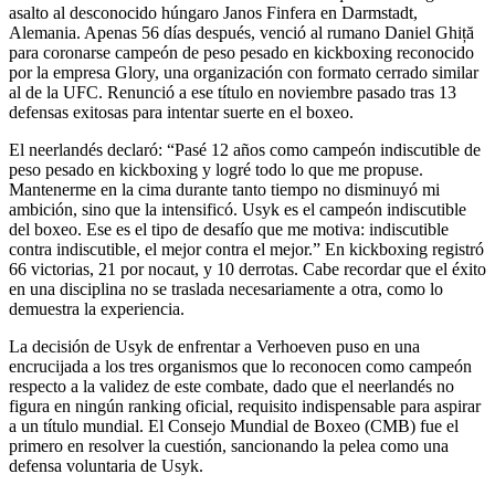
asalto al desconocido húngaro Janos Finfera en Darmstadt,
Alemania. Apenas 56 días después, venció al rumano Daniel Ghiță
para coronarse campeón de peso pesado en kickboxing reconocido
por la empresa Glory, una organización con formato cerrado similar
al de la UFC. Renunció a ese título en noviembre pasado tras 13
defensas exitosas para intentar suerte en el boxeo.
El neerlandés declaró: “Pasé 12 años como campeón indiscutible de
peso pesado en kickboxing y logré todo lo que me propuse.
Mantenerme en la cima durante tanto tiempo no disminuyó mi
ambición, sino que la intensificó. Usyk es el campeón indiscutible
del boxeo. Ese es el tipo de desafío que me motiva: indiscutible
contra indiscutible, el mejor contra el mejor.” En kickboxing registró
66 victorias, 21 por nocaut, y 10 derrotas. Cabe recordar que el éxito
en una disciplina no se traslada necesariamente a otra, como lo
demuestra la experiencia.
La decisión de Usyk de enfrentar a Verhoeven puso en una
encrucijada a los tres organismos que lo reconocen como campeón
respecto a la validez de este combate, dado que el neerlandés no
figura en ningún ranking oficial, requisito indispensable para aspirar
a un título mundial. El Consejo Mundial de Boxeo (CMB) fue el
primero en resolver la cuestión, sancionando la pelea como una
defensa voluntaria de Usyk.