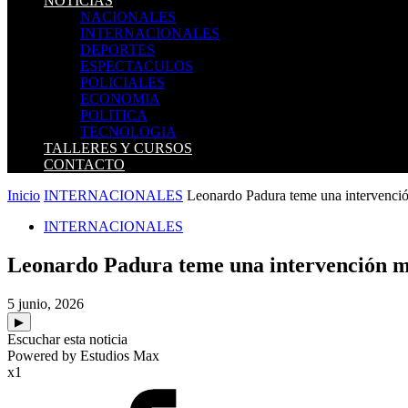
NOTICIAS
NACIONALES
INTERNACIONALES
DEPORTES
ESPECTACULOS
POLICIALES
ECONOMIA
POLITICA
TECNOLOGIA
TALLERES Y CURSOS
CONTACTO
Inicio
INTERNACIONALES
Leonardo Padura teme una intervención
INTERNACIONALES
Leonardo Padura teme una intervención mi
5 junio, 2026
▶
Escuchar esta noticia
Powered by Estudios Max
x1