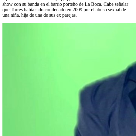
show con su banda en el barrio porteño de La Boca. Cabe señalar
que Torres había sido condenado en 2009 por el abuso sexual de
una niña, hija de una de sus ex parejas.