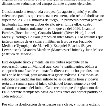
dimensiones reducidas del campo durante algunos ejercicios.
Considerando la temporada europea (de agosto a junio) y el año
calendario para los que comienzan en enero, solo ocho futbolistas no
superaron los 3.000 minutos de juego, un promedio normal para los
habituales titulares en clubes de alto nivel. Entre ellos, cuatro
acumulan minutos únicamente en lo que va del 2026: Leandro
Paredes (Boca Juniors), Gonzalo Montiel (River Plate), Lionel
Messi y Rodrigo De Paul (ambos en Inter Miami). Los restantes que
jugaron menos de esa cifra y militan en Europa son Facundo
Medina (Olympique de Marsella), Exequiel Palacios (Bayer
Leverkusen), Lisandro Martínez (Manchester United) y Juan Musso
(Atlético de Madrid).
Este desgaste físico y mental en sus clubes repercute en la
preparación para un Mundial que, con 48 participantes, obliga a
comprimir una fase de eliminación directa con ocho partidos, uno
más de lo habitual, para alcanzar la gloria máxima. Casi todas las
selecciones candidatas han sufrido bajas de última hora y todavía
resta una semana para el inicio oficial del torneo número 23 del
máximo certamen del fútbol. Cabe recordar que el reglamento de
FIFA permite reemplazos hasta 24 horas antes del primer partido de
cada selección.
Por ello, la dosificación de esfuerzos será clave, y no sería extraño