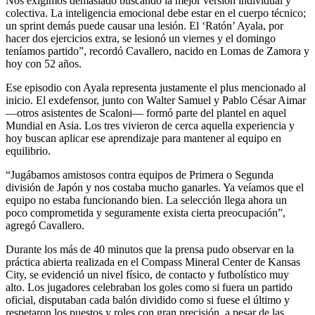
Nos exigimos demasiado buscando la mejor versión individual y
colectiva. La inteligencia emocional debe estar en el cuerpo técnico;
un sprint demás puede causar una lesión. El ‘Ratón’ Ayala, por
hacer dos ejercicios extra, se lesionó un viernes y el domingo
teníamos partido”, recordó Cavallero, nacido en Lomas de Zamora y
hoy con 52 años.
Ese episodio con Ayala representa justamente el plus mencionado al
inicio. El exdefensor, junto con Walter Samuel y Pablo César Aimar
—otros asistentes de Scaloni— formó parte del plantel en aquel
Mundial en Asia. Los tres vivieron de cerca aquella experiencia y
hoy buscan aplicar ese aprendizaje para mantener al equipo en
equilibrio.
“Jugábamos amistosos contra equipos de Primera o Segunda
división de Japón y nos costaba mucho ganarles. Ya veíamos que el
equipo no estaba funcionando bien. La selección llega ahora un
poco comprometida y seguramente exista cierta preocupación”,
agregó Cavallero.
Durante los más de 40 minutos que la prensa pudo observar en la
práctica abierta realizada en el Compass Mineral Center de Kansas
City, se evidenció un nivel físico, de contacto y futbolístico muy
alto. Los jugadores celebraban los goles como si fuera un partido
oficial, disputaban cada balón dividido como si fuese el último y
respetaron los puestos y roles con gran precisión, a pesar de las