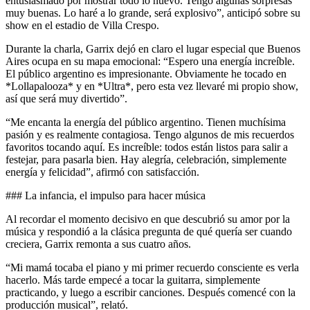
entusiasmado por mostrar todo lo nuevo. Tengo algunas sorpresas
muy buenas. Lo haré a lo grande, será explosivo”, anticipó sobre su
show en el estadio de Villa Crespo.
Durante la charla, Garrix dejó en claro el lugar especial que Buenos
Aires ocupa en su mapa emocional: “Espero una energía increíble.
El público argentino es impresionante. Obviamente he tocado en
*Lollapalooza* y en *Ultra*, pero esta vez llevaré mi propio show,
así que será muy divertido”.
“Me encanta la energía del público argentino. Tienen muchísima
pasión y es realmente contagiosa. Tengo algunos de mis recuerdos
favoritos tocando aquí. Es increíble: todos están listos para salir a
festejar, para pasarla bien. Hay alegría, celebración, simplemente
energía y felicidad”, afirmó con satisfacción.
### La infancia, el impulso para hacer música
Al recordar el momento decisivo en que descubrió su amor por la
música y respondió a la clásica pregunta de qué quería ser cuando
creciera, Garrix remonta a sus cuatro años.
“Mi mamá tocaba el piano y mi primer recuerdo consciente es verla
hacerlo. Más tarde empecé a tocar la guitarra, simplemente
practicando, y luego a escribir canciones. Después comencé con la
producción musical”, relató.