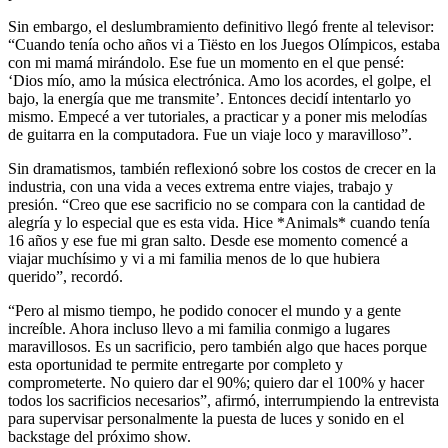
Sin embargo, el deslumbramiento definitivo llegó frente al televisor:
“Cuando tenía ocho años vi a Tiësto en los Juegos Olímpicos, estaba
con mi mamá mirándolo. Ese fue un momento en el que pensé:
‘Dios mío, amo la música electrónica. Amo los acordes, el golpe, el
bajo, la energía que me transmite’. Entonces decidí intentarlo yo
mismo. Empecé a ver tutoriales, a practicar y a poner mis melodías
de guitarra en la computadora. Fue un viaje loco y maravilloso”.
Sin dramatismos, también reflexionó sobre los costos de crecer en la
industria, con una vida a veces extrema entre viajes, trabajo y
presión. “Creo que ese sacrificio no se compara con la cantidad de
alegría y lo especial que es esta vida. Hice *Animals* cuando tenía
16 años y ese fue mi gran salto. Desde ese momento comencé a
viajar muchísimo y vi a mi familia menos de lo que hubiera
querido”, recordó.
“Pero al mismo tiempo, he podido conocer el mundo y a gente
increíble. Ahora incluso llevo a mi familia conmigo a lugares
maravillosos. Es un sacrificio, pero también algo que haces porque
esta oportunidad te permite entregarte por completo y
comprometerte. No quiero dar el 90%; quiero dar el 100% y hacer
todos los sacrificios necesarios”, afirmó, interrumpiendo la entrevista
para supervisar personalmente la puesta de luces y sonido en el
backstage del próximo show.