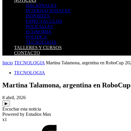
NOTICIAS
NACIONALES
INTERNACIONALES
DEPORTES
ESPECTACULOS
POLICIALES
ECONOMIA
POLITICA
TECNOLOGIA
TALLERES Y CURSOS
CONTACTO
Inicio
TECNOLOGIA
Martina Talamona, argentina en RoboCup 2026
TECNOLOGIA
Martina Talamona, argentina en RoboCup 
8 abril, 2026
▶
Escuchar esta noticia
Powered by Estudios Max
x1