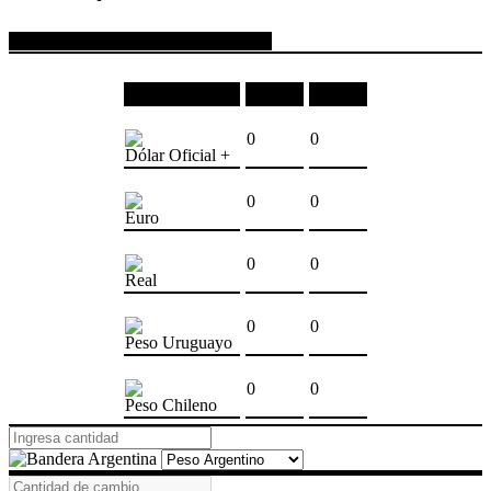
COTIZACIONES DE MONEDAS
Moneda
Compra
Venta
0
0
Dólar Oficial +
0
0
Euro
0
0
Real
0
0
Peso Uruguayo
0
0
Peso Chileno