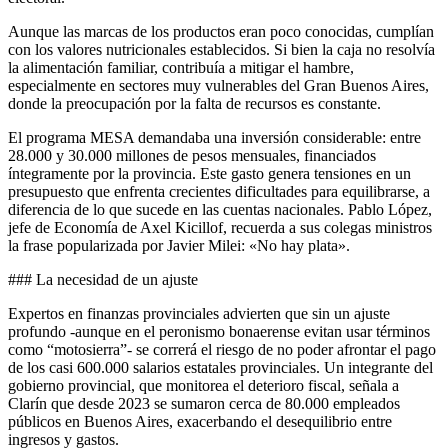
Aunque las marcas de los productos eran poco conocidas, cumplían
con los valores nutricionales establecidos. Si bien la caja no resolvía
la alimentación familiar, contribuía a mitigar el hambre,
especialmente en sectores muy vulnerables del Gran Buenos Aires,
donde la preocupación por la falta de recursos es constante.
El programa MESA demandaba una inversión considerable: entre
28.000 y 30.000 millones de pesos mensuales, financiados
íntegramente por la provincia. Este gasto genera tensiones en un
presupuesto que enfrenta crecientes dificultades para equilibrarse, a
diferencia de lo que sucede en las cuentas nacionales. Pablo López,
jefe de Economía de Axel Kicillof, recuerda a sus colegas ministros
la frase popularizada por Javier Milei: «No hay plata».
### La necesidad de un ajuste
Expertos en finanzas provinciales advierten que sin un ajuste
profundo -aunque en el peronismo bonaerense evitan usar términos
como “motosierra”- se correrá el riesgo de no poder afrontar el pago
de los casi 600.000 salarios estatales provinciales. Un integrante del
gobierno provincial, que monitorea el deterioro fiscal, señala a
Clarín que desde 2023 se sumaron cerca de 80.000 empleados
públicos en Buenos Aires, exacerbando el desequilibrio entre
ingresos y gastos.