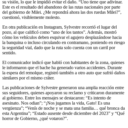
su visión, lo que le impidió evitar el daño. “Uno tiene que adivinar.
Este es el resultado del abandono de las rutas nacionales por parte
del gobierno de Milei. ¿Me repondrá ahora las dos ruedas Milei?”,
cuestionó, visiblemente molesto.
En otra publicación en Instagram, Sylvestre recorrió el lugar del
pozo, al que calificó como “uno de los tantos”. Además, mostró
cómo los vehículos deben esquivar el agujero desplazándose hacia
la banquina o incluso circulando en contramano, poniendo en riesgo
la seguridad vial, dado que la ruta solo cuenta con un carril por
sentido.
El comunicador indicó que habló con habitantes de la zona, quienes
le informaron que el bache ha generado varios accidentes. Durante
la espera del remolque, registró también a otro auto que sufrió daños
similares por el mismo cráter.
Las publicaciones de Sylvestre generaron una amplia reacción entre
sus seguidores, quienes apoyaron su reclamo y criticaron duramente
al gobierno. Entre los mensajes se destacaron: “Es intento de
asesinato. Nos odian”; “¡Nos jugamos la vida, Gato! Es una
vergüenza”; “Venís de noche y se mata una familia… qué bronca da
esta Argentina”; “Estado ausente desde diciembre del 2023” y “Qué
horror de Gobierno, ¿qué votaron?”.