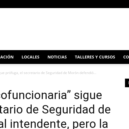
ACIÓN
LOCALES
NOTICIAS
TALLERES Y CURSOS
CO
gue prófuga, el secretario de Seguridad de Morón defendió...
cofuncionaria” sigue
etario de Seguridad de
l intendente, pero la