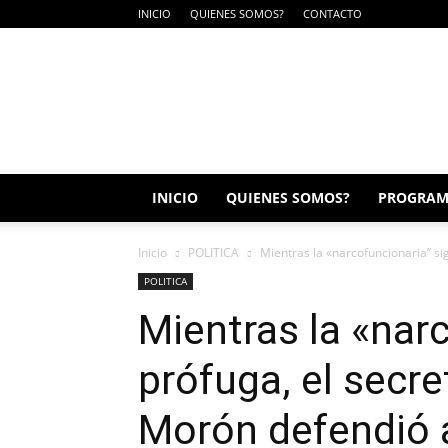
INICIO
QUIENES SOMOS?
CONTACTO
SUIN
RADIO
INICIO
QUIENES SOMOS?
PROGRAM
Inicio
POLITICA
Mientras la «narcofuncionaria” si
POLITICA
Mientras la «nar
prófuga, el secr
Morón defendió a