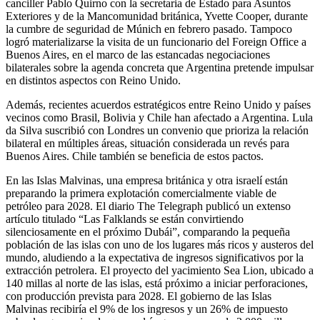
canciller Pablo Quirno con la secretaria de Estado para Asuntos
Exteriores y de la Mancomunidad británica, Yvette Cooper, durante
la cumbre de seguridad de Múnich en febrero pasado. Tampoco
logró materializarse la visita de un funcionario del Foreign Office a
Buenos Aires, en el marco de las estancadas negociaciones
bilaterales sobre la agenda concreta que Argentina pretende impulsar
en distintos aspectos con Reino Unido.
Además, recientes acuerdos estratégicos entre Reino Unido y países
vecinos como Brasil, Bolivia y Chile han afectado a Argentina. Lula
da Silva suscribió con Londres un convenio que prioriza la relación
bilateral en múltiples áreas, situación considerada un revés para
Buenos Aires. Chile también se beneficia de estos pactos.
En las Islas Malvinas, una empresa británica y otra israelí están
preparando la primera explotación comercialmente viable de
petróleo para 2028. El diario The Telegraph publicó un extenso
artículo titulado “Las Falklands se están convirtiendo
silenciosamente en el próximo Dubái”, comparando la pequeña
población de las islas con uno de los lugares más ricos y austeros del
mundo, aludiendo a la expectativa de ingresos significativos por la
extracción petrolera. El proyecto del yacimiento Sea Lion, ubicado a
140 millas al norte de las islas, está próximo a iniciar perforaciones,
con producción prevista para 2028. El gobierno de las Islas
Malvinas recibiría el 9% de los ingresos y un 26% de impuesto