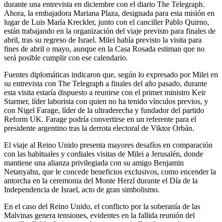
durante una entrevista en diciembre con el diario The Telegraph.
Ahora, la embajadora Mariana Plaza, designada para esta misión en
lugar de Luis María Kreckler, junto con el canciller Pablo Quirno,
están trabajando en la organización del viaje previsto para finales de
abril, tras su regreso de Israel. Milei había previsto la visita para
fines de abril o mayo, aunque en la Casa Rosada estiman que no
será posible cumplir con ese calendario.
Fuentes diplomáticas indicaron que, según lo expresado por Milei en
su entrevista con The Telegraph a finales del año pasado, durante
esta visita estaría dispuesto a reunirse con el primer ministro Keir
Starmer, líder laborista con quien no ha tenido vínculos previos, y
con Nigel Farage, líder de la ultraderecha y fundador del partido
Reform UK. Farage podría convertirse en un referente para el
presidente argentino tras la derrota electoral de Viktor Orbán.
El viaje al Reino Unido presenta mayores desafíos en comparación
con las habituales y cordiales visitas de Milei a Jerusalén, donde
mantiene una alianza privilegiada con su amigo Benjamin
Netanyahu, que le concede beneficios exclusivos, como encender la
antorcha en la ceremonia del Monte Herzl durante el Día de la
Independencia de Israel, acto de gran simbolismo.
En el caso del Reino Unido, el conflicto por la soberanía de las
Malvinas genera tensiones, evidentes en la fallida reunión del