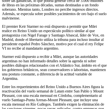
sobre las ganancias, lo que podría generar cerca de 3.000 millones
de libras en las próximas décadas, sumas destinadas a un fondo
soberano. Mientras tanto, Londres no percibe ingresos directos.
Además, se especula sobre posibles yacimientos de oro bajo el suelo
malvinense.
El premier Keir Starmer no está dispuesto a permitir que Milei
realice en Reino Unido un espectáculo político similar al que
protagoniza con Nigel Farage y Santiago Abascal, líder de Vox, en
Madrid, donde el libertario utiliza la tribuna para incluso insultar al
presidente español Pedro Sánchez, motivo por el cual el rey Felipe
VI no recibe al mandatario argentino.
Starmer está dispuesto a recibir a Milei, aunque las autoridades
argentinas no han informado detalles sobre la agenda ni sobre
posibles diálogos relacionados con el Atlántico Sur, ámbito en el que
los gobiernos británicos, sean conservadores o laboristas, mantienen
una postura constante, a diferencia de la actitud variable de
Argentina.
Entre los requerimientos del Reino Unido a Buenos Aires figura la
reactivación del vuelo semanal de Latam entre San Pablo y Mount
Pleasant, con una escala mensual en Córdoba, complementario al
vuelo Santiago-Punta Arenas-Mount Pleasant, que incluye una
escala mensual en Río Gallegos. También exigen la eliminación de
las sanciones vigentes, pocas veces aplicadas, contra empresas que