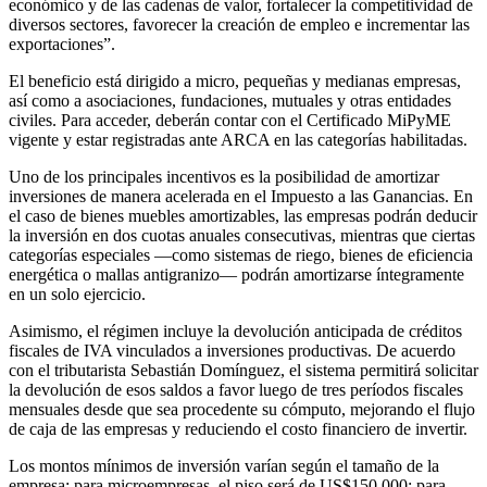
económico y de las cadenas de valor, fortalecer la competitividad de
diversos sectores, favorecer la creación de empleo e incrementar las
exportaciones”.
El beneficio está dirigido a micro, pequeñas y medianas empresas,
así como a asociaciones, fundaciones, mutuales y otras entidades
civiles. Para acceder, deberán contar con el Certificado MiPyME
vigente y estar registradas ante ARCA en las categorías habilitadas.
Uno de los principales incentivos es la posibilidad de amortizar
inversiones de manera acelerada en el Impuesto a las Ganancias. En
el caso de bienes muebles amortizables, las empresas podrán deducir
la inversión en dos cuotas anuales consecutivas, mientras que ciertas
categorías especiales —como sistemas de riego, bienes de eficiencia
energética o mallas antigranizo— podrán amortizarse íntegramente
en un solo ejercicio.
Asimismo, el régimen incluye la devolución anticipada de créditos
fiscales de IVA vinculados a inversiones productivas. De acuerdo
con el tributarista Sebastián Domínguez, el sistema permitirá solicitar
la devolución de esos saldos a favor luego de tres períodos fiscales
mensuales desde que sea procedente su cómputo, mejorando el flujo
de caja de las empresas y reduciendo el costo financiero de invertir.
Los montos mínimos de inversión varían según el tamaño de la
empresa: para microempresas, el piso será de US$150.000; para