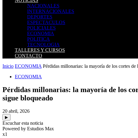
NOTICIAS
NACIONALES
INTERNACIONALES
DEPORTES
ESPECTACULOS
POLICIALES
ECONOMIA
POLITICA
TECNOLOGIA
TALLERES Y CURSOS
CONTACTO
Inicio
ECONOMIA
Pérdidas millonarias: la mayoría de los cortes de l
ECONOMIA
Pérdidas millonarias: la mayoría de los co
sigue bloqueado
20 abril, 2026
▶
Escuchar esta noticia
Powered by Estudios Max
x1