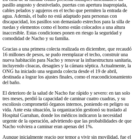
pasillo angosto y desnivelado, puertas con apertura inapropiada,
cables pelados y agujeros en el techo que permiten la entrada de
agua. Además, el baño no está adaptado para personas con
discapacidad, los pasillos son demasiado estrechos para la silla de
ruedas y elementos como el horno están colocados a una altura
inaccesible. Estas condiciones ponen en riesgo la seguridad y
comodidad de Nacho y su familia.
Gracias a una primera colecta realizada en diciembre, que recaudó
16 millones de pesos, se pudo reemplazar el techo, construir una
nueva habitación para Nacho y renovar la infraestructura sanitaria,
incluyendo cloacas, desagües y la cámara séptica. Actualmente, la
ONG ha iniciado una segunda colecta desde el 19 de abril,
destinada a lograr los ajustes finales, como el reacondicionamiento
del baño.
El deterioro de la salud de Nacho fue rápido y severo: en tan solo
tres meses, perdió la capacidad de caminar cuatro cuadras, y su
escoliosis comprometió órganos internos, poniendo en peligro su
vida. Ante esta situación, la organización gestionó su traslado al
Hospital Garrahan, donde los médicos indicaron la necesidad
urgente de la operación, advirtiendo que las probabilidades de que
Nacho volviera a caminar eran apenas del 1%.
Aunque inicialmente reacio por temor a vivir sin movilidad, fue el