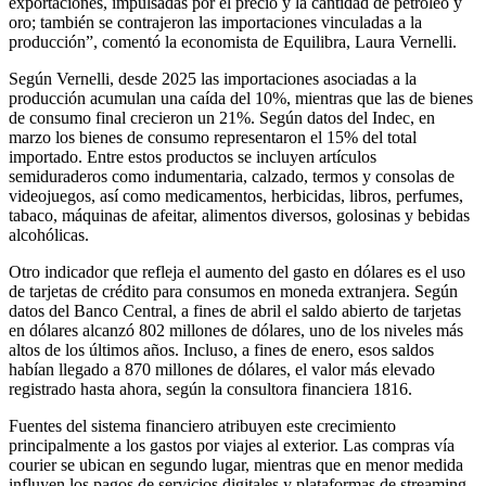
exportaciones, impulsadas por el precio y la cantidad de petróleo y
oro; también se contrajeron las importaciones vinculadas a la
producción”, comentó la economista de Equilibra, Laura Vernelli.
Según Vernelli, desde 2025 las importaciones asociadas a la
producción acumulan una caída del 10%, mientras que las de bienes
de consumo final crecieron un 21%. Según datos del Indec, en
marzo los bienes de consumo representaron el 15% del total
importado. Entre estos productos se incluyen artículos
semiduraderos como indumentaria, calzado, termos y consolas de
videojuegos, así como medicamentos, herbicidas, libros, perfumes,
tabaco, máquinas de afeitar, alimentos diversos, golosinas y bebidas
alcohólicas.
Otro indicador que refleja el aumento del gasto en dólares es el uso
de tarjetas de crédito para consumos en moneda extranjera. Según
datos del Banco Central, a fines de abril el saldo abierto de tarjetas
en dólares alcanzó 802 millones de dólares, uno de los niveles más
altos de los últimos años. Incluso, a fines de enero, esos saldos
habían llegado a 870 millones de dólares, el valor más elevado
registrado hasta ahora, según la consultora financiera 1816.
Fuentes del sistema financiero atribuyen este crecimiento
principalmente a los gastos por viajes al exterior. Las compras vía
courier se ubican en segundo lugar, mientras que en menor medida
influyen los pagos de servicios digitales y plataformas de streaming