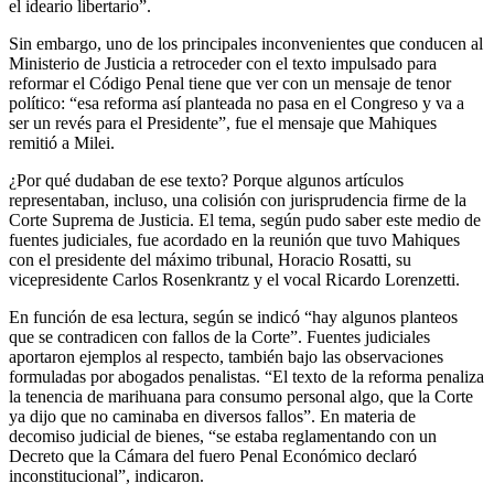
el ideario libertario”.
Sin embargo, uno de los principales inconvenientes que conducen al
Ministerio de Justicia a retroceder con el texto impulsado para
reformar el Código Penal tiene que ver con un mensaje de tenor
político: “esa reforma así planteada no pasa en el Congreso y va a
ser un revés para el Presidente”, fue el mensaje que Mahiques
remitió a Milei.
¿Por qué dudaban de ese texto? Porque algunos artículos
representaban, incluso, una colisión con jurisprudencia firme de la
Corte Suprema de Justicia. El tema, según pudo saber este medio de
fuentes judiciales, fue acordado en la reunión que tuvo Mahiques
con el presidente del máximo tribunal, Horacio Rosatti, su
vicepresidente Carlos Rosenkrantz y el vocal Ricardo Lorenzetti.
En función de esa lectura, según se indicó “hay algunos planteos
que se contradicen con fallos de la Corte”. Fuentes judiciales
aportaron ejemplos al respecto, también bajo las observaciones
formuladas por abogados penalistas. “El texto de la reforma penaliza
la tenencia de marihuana para consumo personal algo, que la Corte
ya dijo que no caminaba en diversos fallos”. En materia de
decomiso judicial de bienes, “se estaba reglamentando con un
Decreto que la Cámara del fuero Penal Económico declaró
inconstitucional”, indicaron.