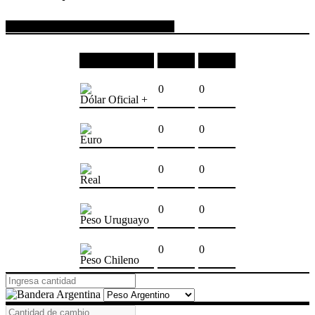
COTIZACIONES DE MONEDAS
Moneda
Compra
Venta
0
0
Dólar Oficial +
0
0
Euro
0
0
Real
0
0
Peso Uruguayo
0
0
Peso Chileno