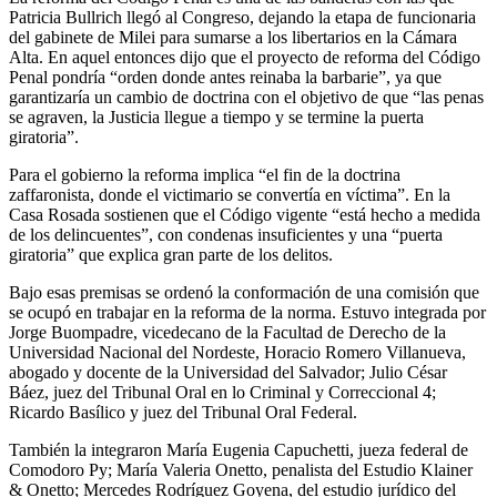
Patricia Bullrich llegó al Congreso, dejando la etapa de funcionaria
del gabinete de Milei para sumarse a los libertarios en la Cámara
Alta. En aquel entonces dijo que el proyecto de reforma del Código
Penal pondría “orden donde antes reinaba la barbarie”, ya que
garantizaría un cambio de doctrina con el objetivo de que “las penas
se agraven, la Justicia llegue a tiempo y se termine la puerta
giratoria”.
Para el gobierno la reforma implica “el fin de la doctrina
zaffaronista, donde el victimario se convertía en víctima”. En la
Casa Rosada sostienen que el Código vigente “está hecho a medida
de los delincuentes”, con condenas insuficientes y una “puerta
giratoria” que explica gran parte de los delitos.
Bajo esas premisas se ordenó la conformación de una comisión que
se ocupó en trabajar en la reforma de la norma. Estuvo integrada por
Jorge Buompadre, vicedecano de la Facultad de Derecho de la
Universidad Nacional del Nordeste, Horacio Romero Villanueva,
abogado y docente de la Universidad del Salvador; Julio César
Báez, juez del Tribunal Oral en lo Criminal y Correccional 4;
Ricardo Basílico y juez del Tribunal Oral Federal.
También la integraron María Eugenia Capuchetti, jueza federal de
Comodoro Py; María Valeria Onetto, penalista del Estudio Klainer
& Onetto; Mercedes Rodríguez Goyena, del estudio jurídico del