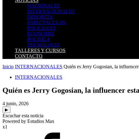
NOTICIAS
NACIONALES
INTERNACIONALES
DEPORTES
ESPECTACULOS
POLICIALES
ECONOMIA
POLITICA
TECNOLOGIA
TALLERES Y CURSOS
CONTACTO
Inicio
INTERNACIONALES
Quién es Jerry Gogosian, la influencer
INTERNACIONALES
Quién es Jerry Gogosian, la influencer est
4 junio, 2026
▶
Escuchar esta noticia
Powered by Estudios Max
x1