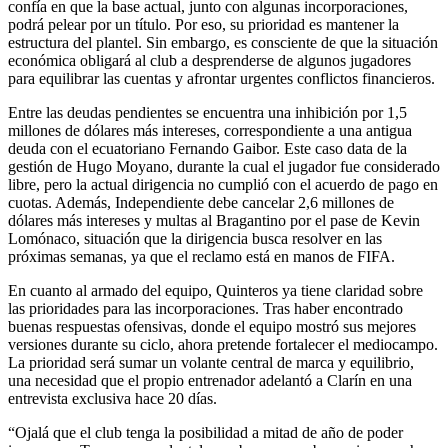
confía en que la base actual, junto con algunas incorporaciones,
podrá pelear por un título. Por eso, su prioridad es mantener la
estructura del plantel. Sin embargo, es consciente de que la situación
económica obligará al club a desprenderse de algunos jugadores
para equilibrar las cuentas y afrontar urgentes conflictos financieros.
Entre las deudas pendientes se encuentra una inhibición por 1,5
millones de dólares más intereses, correspondiente a una antigua
deuda con el ecuatoriano Fernando Gaibor. Este caso data de la
gestión de Hugo Moyano, durante la cual el jugador fue considerado
libre, pero la actual dirigencia no cumplió con el acuerdo de pago en
cuotas. Además, Independiente debe cancelar 2,6 millones de
dólares más intereses y multas al Bragantino por el pase de Kevin
Lomónaco, situación que la dirigencia busca resolver en las
próximas semanas, ya que el reclamo está en manos de FIFA.
En cuanto al armado del equipo, Quinteros ya tiene claridad sobre
las prioridades para las incorporaciones. Tras haber encontrado
buenas respuestas ofensivas, donde el equipo mostró sus mejores
versiones durante su ciclo, ahora pretende fortalecer el mediocampo.
La prioridad será sumar un volante central de marca y equilibrio,
una necesidad que el propio entrenador adelantó a Clarín en una
entrevista exclusiva hace 20 días.
“Ojalá que el club tenga la posibilidad a mitad de año de poder