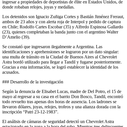
ingresar a propiedades de deportistas de élite en Estados Unidos, de
donde robaban relojes, joyas y medallas.
Los detenidos son Ignacio Zuñiga Cortes y Bastián Jiménez Freraut,
ambos de 23 años y con alerta roja de Interpol y pedido de captura
en Chile; Rodolfo Cartes Escobar (35) y Alfredo Espinosa Gallardo
(23), quienes completaban la banda junto con el argentino Walter
D’Amelio (39).
Se constató que ingresaron ilegalmente a Argentina. Las
identificaciones y aprehensiones se lograron por un dato singular:
una multa de tránsito en la Ciudad de Buenos Aires al Chevrolet
Astra bordó utilizado para llegar a Tandil y fugarse posteriormente.
Gracias a esta información, se logró establecer la identidad de los
acusados.
### Desarrollo de la investigación
Según la denuncia de Elisabet Lucas, madre de Del Potro, el 15 de
mayo al regresar a su casa en el barrio Don Bosco, Tandil, encontró
todo revuelto tras apenas dos horas de ausencia. Los ladrones se
llevaron dólares, joyas, relojes, trofeos y una alianza dorada con la
inscripción “Patri 23-12-1983”.
El análisis de cámaras de seguridad detectó un Chevrolet Astra
estacionado en la zona a la hora del robo. Mientras tres delincuentes