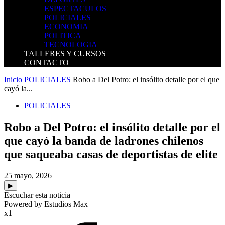
ESPECTACULOS
POLICIALES
ECONOMIA
POLITICA
TECNOLOGIA
TALLERES Y CURSOS
CONTACTO
Inicio
POLICIALES
Robo a Del Potro: el insólito detalle por el que
cayó la...
POLICIALES
Robo a Del Potro: el insólito detalle por el
que cayó la banda de ladrones chilenos
que saqueaba casas de deportistas de elite
25 mayo, 2026
▶
Escuchar esta noticia
Powered by Estudios Max
x1