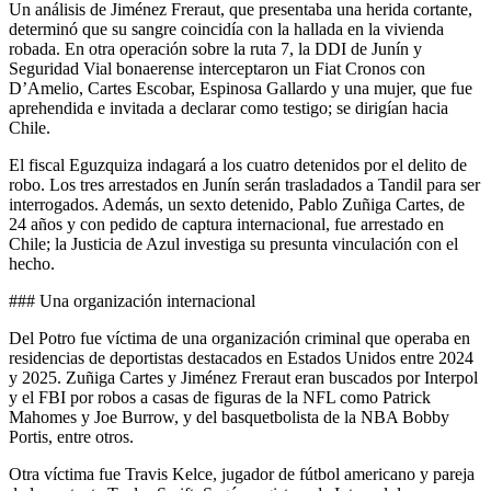
Un análisis de Jiménez Freraut, que presentaba una herida cortante,
determinó que su sangre coincidía con la hallada en la vivienda
robada. En otra operación sobre la ruta 7, la DDI de Junín y
Seguridad Vial bonaerense interceptaron un Fiat Cronos con
D’Amelio, Cartes Escobar, Espinosa Gallardo y una mujer, que fue
aprehendida e invitada a declarar como testigo; se dirigían hacia
Chile.
El fiscal Eguzquiza indagará a los cuatro detenidos por el delito de
robo. Los tres arrestados en Junín serán trasladados a Tandil para ser
interrogados. Además, un sexto detenido, Pablo Zuñiga Cartes, de
24 años y con pedido de captura internacional, fue arrestado en
Chile; la Justicia de Azul investiga su presunta vinculación con el
hecho.
### Una organización internacional
Del Potro fue víctima de una organización criminal que operaba en
residencias de deportistas destacados en Estados Unidos entre 2024
y 2025. Zuñiga Cartes y Jiménez Freraut eran buscados por Interpol
y el FBI por robos a casas de figuras de la NFL como Patrick
Mahomes y Joe Burrow, y del basquetbolista de la NBA Bobby
Portis, entre otros.
Otra víctima fue Travis Kelce, jugador de fútbol americano y pareja