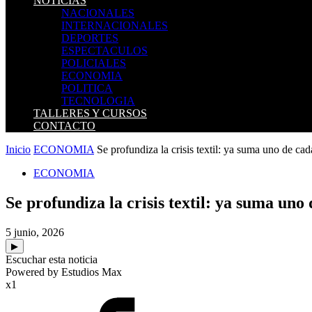
NOTICIAS
NACIONALES
INTERNACIONALES
DEPORTES
ESPECTACULOS
POLICIALES
ECONOMIA
POLITICA
TECNOLOGIA
TALLERES Y CURSOS
CONTACTO
Inicio
ECONOMIA
Se profundiza la crisis textil: ya suma uno de cad
ECONOMIA
Se profundiza la crisis textil: ya suma uno
5 junio, 2026
▶
Escuchar esta noticia
Powered by Estudios Max
x1