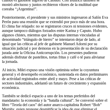
cuando el gabinete ingresó al Cabildo. Con Bullrich también se
mostró afectuoso y juntos recibieron vítores de la multitud que
coreaba “¡Argentina!”.
Posteriormente, el presidente y sus ministros ingresaron al Salón Eva
Perón para una reunión que se extendió por poco más de una hora.
El clima fue relajado: no se registraron cruces ni tensiones evidentes,
aunque tampoco diálogos forzados entre Karina y Caputo. Hubo
algunos chistes, mientras que las disputas internas vinculadas al
denominado “triángulo de hierro” se intentaron dejar de lado, al
igual que las críticas al jefe de gabinete Manuel Adorni por su
situación judicial y por demoras en la presentación de su declaración
jurada ante la Oficina Anticorrupción. Los presentes pudieron
además disfrutar de pastelitos, tortas fritas y café o té para alivianar
la jornada.
Al inicio, Milei expuso una visión optimista sobre la coyuntura
general y el desempeño económico, sustentada en datos preliminares
de actividad registrados entre abril y mayo. Pese a las críticas de
sectores industriales, adelantó un futuro de crecimiento y expansión
económica.
También se dedicó espacio a uno de los temas preferidos del
mandatario: la economía y la “batalla cultural”. Se conversó sobre el
libro “Teoría del caos” del autor anarco-capitalista Robert “Bob”
Murphy, quien propone desmitificar la idea de que eliminar el