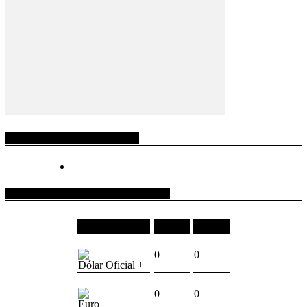
ESPACIO PUBLICITARIO
COTIZACIONES DE MONEDAS
Moneda
Compra
Venta
0
0
Dólar Oficial +
0
0
Euro