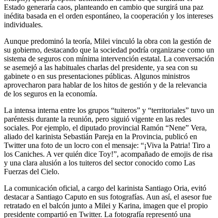
Estado generaría caos, planteando en cambio que surgirá una paz
inédita basada en el orden espontáneo, la cooperación y los intereses
individuales.
Aunque predominó la teoría, Milei vinculó la obra con la gestión de
su gobierno, destacando que la sociedad podría organizarse como un
sistema de seguros con mínima intervención estatal. La conversación
se asemejó a las habituales charlas del presidente, ya sea con su
gabinete o en sus presentaciones públicas. Algunos ministros
aprovecharon para hablar de los hitos de gestión y de la relevancia
de los seguros en la economía.
La intensa interna entre los grupos “tuiteros” y “territoriales” tuvo un
paréntesis durante la reunión, pero siguió vigente en las redes
sociales. Por ejemplo, el diputado provincial Ramón “Nene” Vera,
aliado del karinista Sebastián Pareja en la Provincia, publicó en
Twitter una foto de un locro con el mensaje: “¡Viva la Patria! Tiro a
los Caniches. A ver quién dice Toy!”, acompañado de emojis de risa
y una clara alusión a los tuiteros del sector conocido como Las
Fuerzas del Cielo.
La comunicación oficial, a cargo del karinista Santiago Oria, evitó
destacar a Santiago Caputo en sus fotografías. Aun así, el asesor fue
retratado en el balcón junto a Milei y Karina, imagen que el propio
presidente compartió en Twitter. La fotografía representó una