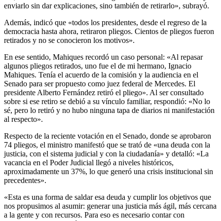
enviarlo sin dar explicaciones, sino también de retirarlo», subrayó.
Además, indicó que «todos los presidentes, desde el regreso de la
democracia hasta ahora, retiraron pliegos. Cientos de pliegos fueron
retirados y no se conocieron los motivos».
En ese sentido, Mahiques recordó un caso personal: «Al repasar
algunos pliegos retirados, uno fue el de mi hermano, Ignacio
Mahiques. Tenía el acuerdo de la comisión y la audiencia en el
Senado para ser propuesto como juez federal de Mercedes. El
presidente Alberto Fernández retiró el pliego». Al ser consultado
sobre si ese retiro se debió a su vínculo familiar, respondió: «No lo
sé, pero lo retiró y no hubo ninguna tapa de diarios ni manifestación
al respecto».
Respecto de la reciente votación en el Senado, donde se aprobaron
74 pliegos, el ministro manifestó que se trató de «una deuda con la
justicia, con el sistema judicial y con la ciudadanía» y detalló: «La
vacancia en el Poder Judicial llegó a niveles históricos,
aproximadamente un 37%, lo que generó una crisis institucional sin
precedentes».
«Esta es una forma de saldar esa deuda y cumplir los objetivos que
nos propusimos al asumir: generar una justicia más ágil, más cercana
a la gente y con recursos. Para eso es necesario contar con