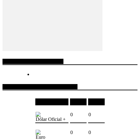
ESPACIO PUBLICITARIO
COTIZACIONES DE MONEDAS
Moneda
Compra
Venta
0
0
Dólar Oficial +
0
0
Euro