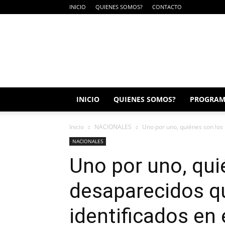
INICIO
QUIENES SOMOS?
CONTACTO
SUIN
RADIO
INICIO
QUIENES SOMOS?
PROGRAM
Inicio
NACIONALES
Uno por uno, quiénes son los 
NACIONALES
Uno por uno, qui
desaparecidos q
identificados en 