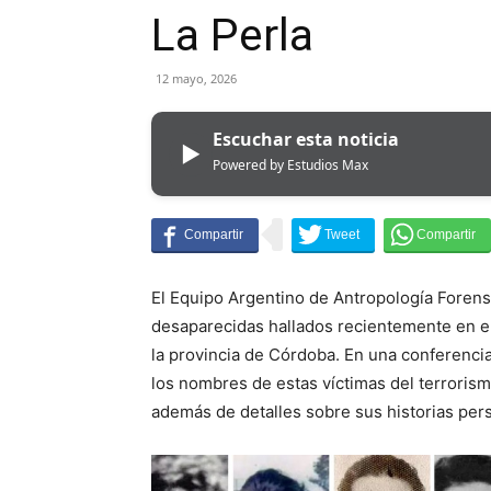
La Perla
12 mayo, 2026
Escuchar esta noticia
▶
Powered by Estudios Max
El Equipo Argentino de Antropología Forense
desaparecidas hallados recientemente en el
la provincia de Córdoba. En una conferenci
los nombres de estas víctimas del terroris
además de detalles sobre sus historias per