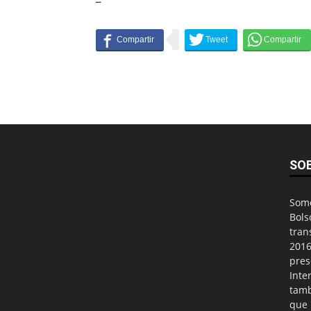
–
SO
Somo
Bols
tran
2016
pres
Inte
tamb
que 