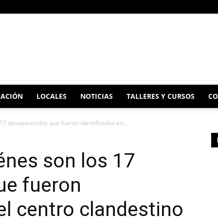
ACIÓN
LOCALES
NOTICIAS
TALLERES Y CURSOS
CO
17 desaparecidos que fueron identificados en...
énes son los 17
ue fueron
el centro clandestino