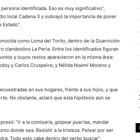
ersona identificada. Eso es muy significativo”,
dio local Cadena 3 y subrayó la importancia de poner
e Estado”.
onocida como Loma del Torito, dentro de la Guarnición
ro clandestino La Perla. Entre los identificados figuran
untos y cuyos restos aparecieron en la misma área:
Godoy y Carlos Cruspeire; y Nélida Noemí Moreno y
ecuestradas en sus hogares, frente a sus hijos, y que
te. No obstante, aclaró que esta hipótesis aún se
xpresó: “Ir a la comisaría, golpear puertas, mandar
nio donde sea. Resistir a la tristeza. Pelear por ser
 otra. Todo esto cabe dentro del verbo buscar”.