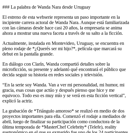
### La palabra de Wanda Nara desde Uruguay
El estreno de esta webserie representa un paso importante en la
incipiente carrera actoral de Wanda Nara. Aunque está familiarizada
con las cámaras desde hace casi 20 años, la empresaria se anima
ahora a mostrar una nueva faceta a través de su salto a la ficción.
Actualmente, instalada en Montevideo, Uruguay, se encuentra en
pleno rodaje de *¿Querés ser mi hijo?*, película que marcará su
debut en la pantalla grande.
En diálogo con Clarín, Wanda compartió detalles sobre la
microficción, su presente y adelantó qué encontrará el público que
decida seguir su historia en redes sociales y televisión.
“En la serie soy Wanda. Van a ver mi personalidad, mi humor, mi
gracia, esas cosas que actúo y después pienso que hice y me
equivoco. Todo eso es muy mío y se verá en esta ficción vertical”,
explicó la actriz.
La grabación de *Triángulo amoroso* se realizó en medio de dos
proyectos importantes para ella. Comenzó el rodaje a mediados de
abril, luego de finalizar su participación como conductora de la
última temporada de *MasterChef Celebrity* (Telefe), reality
gastronómico en el que su exmarido fue uno de los 24 participantes